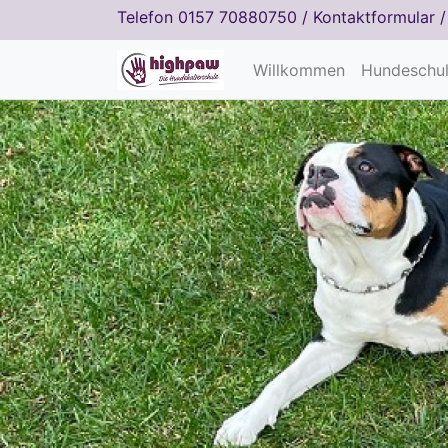
Telefon
0157 70880750
/
Kontaktformular
Willkommen
Hundeschu